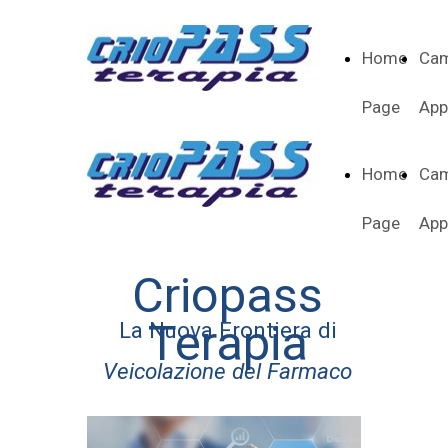
Home
Cam
Page
App
Home
Cam
Page
App
Criopass
Terapia
La Nuova Frontiera di
Veicolazione del Farmaco